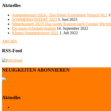
Aktuelles
Sommerkonzert 2024 – Das Döner Experiment Versuch Nr.2
1
SOMMERKONZERT 2023
1. Juni 2023
Winterkonzert 2023! Das zweite Konzert nach Corona! Wir freu
Ein neues Schuljahr beginnt
14. September 2022
Kleines Sommerkonzert 2022
1. Juli 2022
ARCHIV
RSS-Feed
NEUIGKEITEN ABONNIEREN
ARCHIV
Aktuelles
Sommerkonzert 2024 – Das Döner Experiment Versuch Nr.2