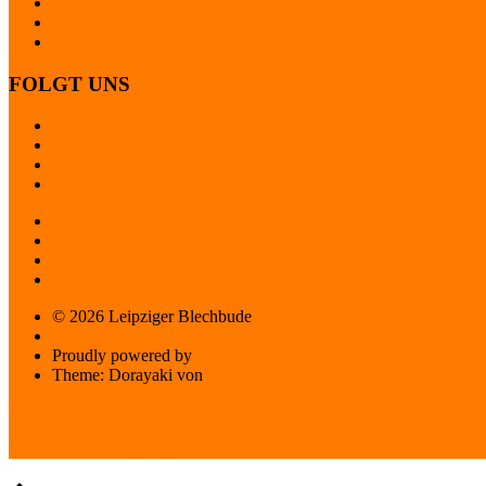
SOMMERKONZERT 2023
Winterkonzert 2023! Das zweite Konzert nach Corona! Wir freu
Ein neues Schuljahr beginnt
FOLGT UNS
Twitter
Facebook
Instagram
YouTube
Startseite
Kontakt
Datenschutzerklärung
Impressum
© 2026 Leipziger Blechbude
Datenschutzerklärung
Proudly powered by
WordPress
Theme: Dorayaki von
Elmastudio
Leipziger Blechbude
Musikunterricht für alle Altersklassen