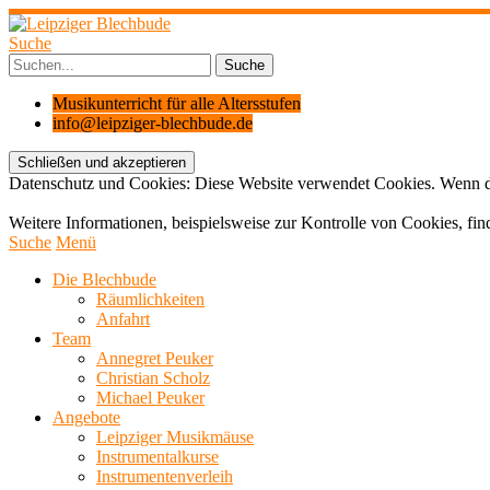
Suche
Musikunterricht für alle Altersstufen
info@leipziger-blechbude.de
Datenschutz und Cookies: Diese Website verwendet Cookies. Wenn du
Weitere Informationen, beispielsweise zur Kontrolle von Cookies, fin
Suche
Menü
Die Blechbude
Räumlichkeiten
Anfahrt
Team
Annegret Peuker
Christian Scholz
Michael Peuker
Angebote
Leipziger Musikmäuse
Instrumentalkurse
Instrumentenverleih